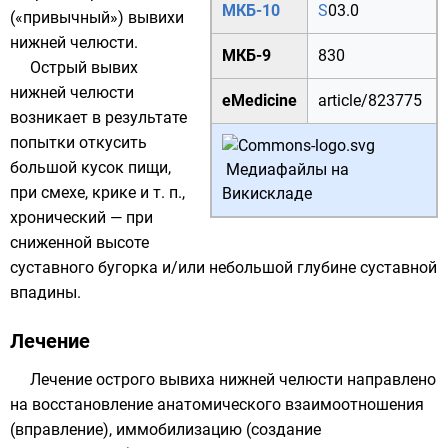
МКБ-10
S
03.0
(«привычный») вывихи
нижней челюсти
.
МКБ-9
830
Острый вывих
нижней челюсти
eMedicine
article/823775
возникает в результате
попытки откусить
большой кусок пищи,
Медиафайлы на
при смехе, крике и т. п.,
Викискладе
хронический — при
сниженной высоте
суставного бугорка и/или небольшой глубине суставной
впадины.
Лечение
Лечение острого вывиха нижней челюсти направлено
на восстановление
анатомического взаимоотношения
(вправление),
иммобилизацию
(создание