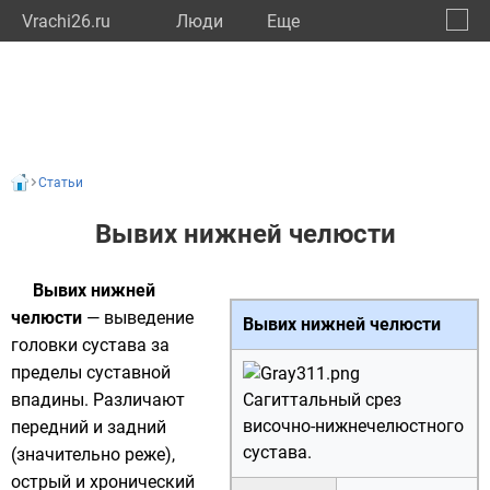
Vrachi26.ru
Люди
Eще
🔔
Ставр
🔍
Статьи
Вывих нижней челюсти
Вывих нижней
челюсти
— выведение
Вывих нижней челюсти
головки
сустава
за
пределы суставной
впадины. Различают
Сагиттальный срез
височно-нижнечелюстного
передний и задний
сустава.
(значительно реже),
острый и хронический