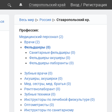
🔔
Вход
/
Регистрация
Ставропольский край
🔍
Весь мир
▷
Россия
▷
Ставропольский кр.
ься
Профессия:
Медицинский персонал (2)
Врачи (2)
Фельдшеры (0)
Санитарные фельдшеры (0)
Фельдшеры-акушеры (0)
Фельдшеры-лаборанты (0)
Зубные врачи (0)
Акушеры, акушерки (0)
Мед. сестры, мед. братья (0)
Рентгенолаборант (0)
Зубные техники (0)
Инструкторы по лечебной физкультуре (0)
Оптометристы (0)
Инструкторы по санитарному