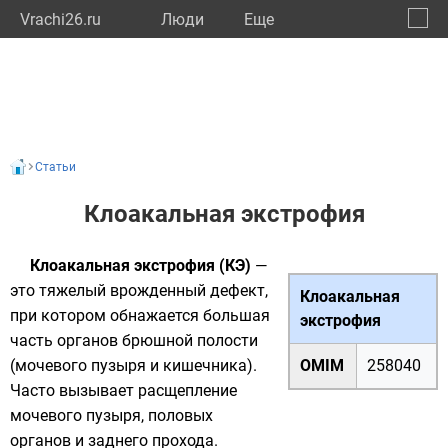
Vrachi26.ru
Люди
Eще
🔔
Ставр
🔍
Статьи
Клоакальная экстрофия
Клоакальная экстрофия
(КЭ)
—
это тяжелый врожденный дефект,
Клоакальная
при котором обнажается большая
экстрофия
часть органов брюшной полости
(мочевого пузыря и кишечника).
OMIM
258040
Часто вызывает расщепление
мочевого пузыря, половых
органов и заднего прохода.