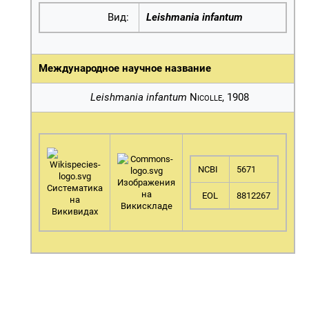
Вид:
Leishmania infantum
Международное научное название
Leishmania infantum
Nicolle
, 1908
NCBI
5671
Изображения
Систематика
на
EOL
8812267
на
Викискладе
Викивидах