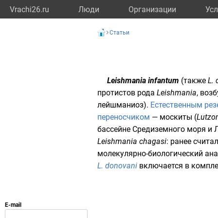
Vrachi26.ru
Люди
Организации
Усл
Статьи
Leishmania infantum
(также
L.
протистов
рода
Leishmania
, воз
лейшманиоз).
Естественным ре
переносчиком
—
москиты
(
Lutzo
бассейне
Средиземного моря
и
Leishmania chagasi
: ранее счита
молекулярно-биологический анал
L. donovani
включается в компл