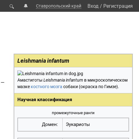
🔔
Вход
/
Регистрация
Ставропольский край
🔍
Leishmania infantum
Амастиготы
Leishmania infantum
в микроскопическом
 —
мазке
костного мозга
собаки
(
окраска по Гимзе
).
Научная классификация
промежуточные ранги
Домен:
Эукариоты