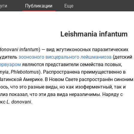
уги
Публикации
Eще
Leishmania infantum
 donovani infantum
) —
вид
жгутиконосных
паразитических
будитель
зоонозного
висцерального лейшманиоза
(детский
зервуаром
являются представители семейства
псовых
,
myia
,
Phlebotomus
). Распространена преимущественно в
Латинской Америке
. В Новом Свете распространён синоним
лось, что это разные виды, но как изоферментный, так и
из показал, что эти два вида неразличимы. Наряду с
екс
L. donovani
.