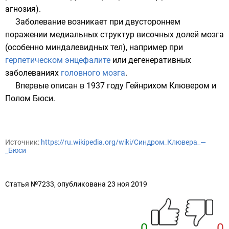
агнозия
).
Заболевание возникает при двустороннем
поражении медиальных структур
височных долей мозга
(особенно
миндалевидных тел
), например при
герпетическом энцефалите
или дегенеративных
заболеваниях
головного мозга
.
Впервые описан в 1937 году
Гейнрихом Клювером
и
Полом Бюси
.
Источник:
https://ru.wikipedia.org/wiki/Синдром_Клювера_—
_Бюси
Статья №7233, опубликована 23 ноя 2019
0
0