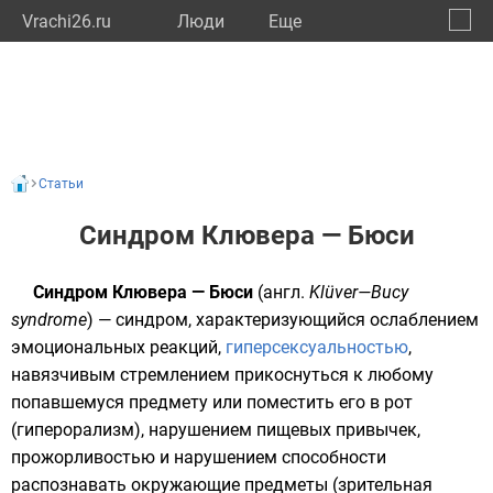
Vrachi26.ru
Люди
Eще
🔔
Ставр
🔍
Статьи
Синдром Клювера — Бюси
Синдром Клювера — Бюси
(
англ.
Klüver—Bucy
syndrome
) —
синдром
, характеризующийся
ослаблением
эмоциональных реакций
,
гиперсексуальностью
,
навязчивым стремлением прикоснуться к любому
попавшемуся предмету или поместить его в рот
(
гиперорализм
), нарушением пищевых привычек,
прожорливостью и нарушением способности
распознавать окружающие предметы (
зрительная