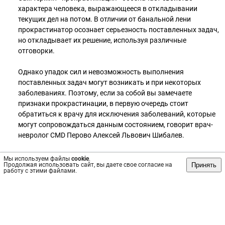
характера человека, выражающееся в откладывании
текущих дел на потом. В отличии от банальной лени
прокрастинатор осознает серьезность поставленных задач,
но откладывает их решение, используя различные
отговорки.
Однако упадок сил и невозможность выполнения
поставленных задач могут возникать и при некоторых
заболеваниях. Поэтому, если за собой вы замечаете
признаки прокрастинации, в первую очередь стоит
обратиться к врачу для исключения заболеваний, которые
могут сопровождаться данным состоянием, говорит врач-
невролог CMD Перово Алексей Львович Шибалев.
💻 Запись на прием онлайн: https://vk.cc/chpJVB.
Мы используем файлы
cookie
.
Принять
Продолжая использовать сайт, вы даете свое согласие на
работу с этими файлами.
📞 Запись по телефону: 8 495 788 0001.
Хотите задать вопрос врачу медицинской клиники CMD?
Напишите нам. 😊