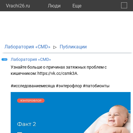
Vrachi26.ru
Люди
Eще
🔔
Ставр
🔍
Лаборатория «CMD»
Публикации
▷
Лаборатория «CMD»
Узнайте больше о причинах затяжных проблем с
кишечником: https://vk.cc/csmk3A.
#исследованиемесяца #энтерофлор #патобионты