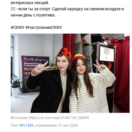
интересных лекций.
👍🏼 - если ты за спорт: Сделай зарядку на свежем воздухе и
начни день с позитива.
#СКФУ #НастроениеСКФУ
Источник: https://vk.com/wall-41441187_58959
Пост
№11485
, опубликован
21 окт 2024