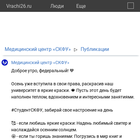
Vrachi26.ru
Люди
Eще
🔔
Ставр
🔍
Медицинский центр «СКФУ»
Публикации
▷
Медицинский центр «СКФУ»
Доброе утро, федеральный! 💙
Осень уже вступила в свои права, раскрасив наш
университет в яркие краски. 🍁 Пусть этот день будет
наполнен теплом, вдохновением и интересными занятиями.
#СтудентСКФУ, забирай свое настроение на день
🥰 - если любишь яркие краски: Надень любимый свитер и
наслаждайся осенним солнцем.
🤩 - если ты горишь знаниями: Погрузись в мир книг и