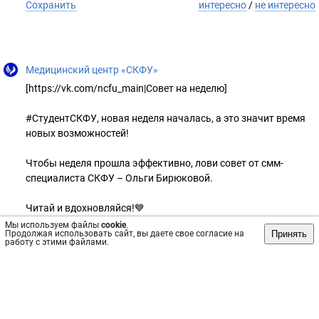
Сохранить
интересно
/
не интересно
Медицинский центр «СКФУ»
[https://vk.com/ncfu_main|Совет на неделю]
#СтудентСКФУ, новая неделя началась, а это значит время
новых возможностей!
Чтобы неделя прошла эффективно, лови совет от смм-
специалиста СКФУ – Ольги Бирюковой.
Читай и вдохновляйся!💙
Мы используем файлы
cookie
.
Принять
Продолжая использовать сайт, вы даете свое согласие на
#СКФУ #ЦитатаДня #СКФУвлицах
работу с этими файлами.