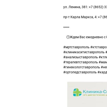
ул. Ленина, 381: +7 (8652) 3
пр-т Карла Маркса, 4: +7 (8
▫️▫️▫️▫️▫️
⠀ 🕓Ждем Вас ежедневно с 0
#мртставрополь #ктставро
#клиникаситиставрополь #
#анализыставрополь #ктл
#терапевтставрополь #ма
#гинекологставрополь #н
#ортопедставрополь #кар