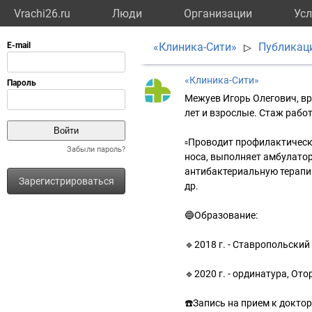
Vrachi26.ru
Люди
Организации
Усл
«Клиника-Сити»
Публикац
▷
«Клиника-Сити»
Межуев Игорь Олегович, вр
лет и взрослые. Стаж работы
▫️Проводит профилактическ
Забыли пароль?
носа, выполняет амбулато
антибактериальную терапи
Зарегистрироваться
др.
🔵Образование:
🔹2018 г. - Ставропольски
🔹2020 г. - ординатура, От
☎️Запись на прием к доктор