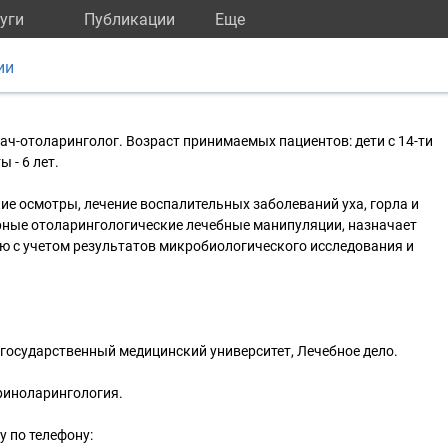
уги
Публикации
Eще
ии
ач-отоларинголог. Возраст принимаемых пациентов: дети с 14-ти
 - 6 лет.
ие осмотры, лечение воспалительных заболеваний уха, горла и
рные отоларингологические лечебные манипуляции, назначает
ю с учетом результатов микробиологического исследования и
й государственный медицинский университет, Лечебное дело.
ориноларингология.
у по телефону: