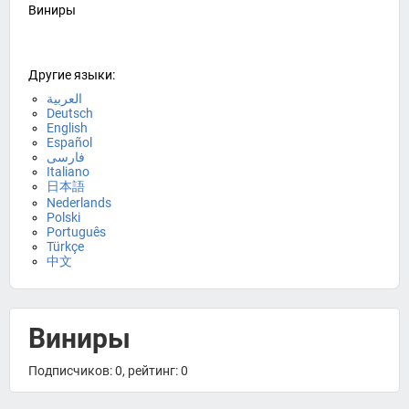
Виниры
Другие языки:
العربية
Deutsch
English
Español
فارسی
Italiano
日本語
Nederlands
Polski
Português
Türkçe
中文
Виниры
Подписчиков: 0, рейтинг: 0