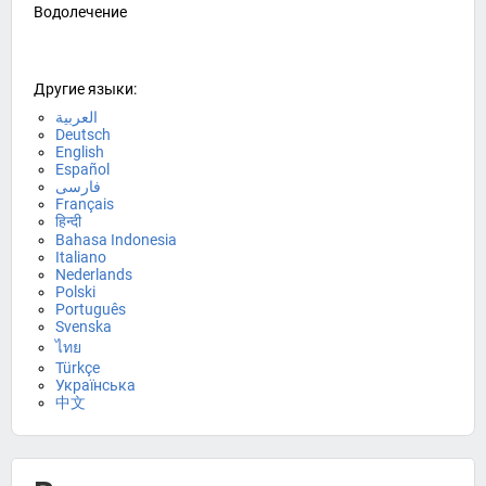
Водолечение
Другие языки:
العربية
Deutsch
English
Español
فارسی
Français
हिन्दी
Bahasa Indonesia
Italiano
Nederlands
Polski
Português
Svenska
ไทย
Türkçe
Українська
中文