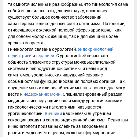
так многочисленны и разнообразны, что гинекология сама
собой выделилась в отдельную науку, поскольку
существует большое количество заболеваний,
характерных только для женского организма. Патологии,
относящиеся к женской половой сфере характерны, как
для совсем молодых женщин, так и для женщин более
зрелого возраста.
Гинекология связана с
урологией
,
эндокринологией
,
педиатрией
и
терапией
. С урологией её связывает
общность элементов структуры мочевыделительной
системы и репродуктивной системы, и целый ряд
симптомов урологических нарушений связан с
особенностями функционирования половых органов. Так,
опущение матки
или ослабление мышц тазового дна могут
вести к
недержанию мочи
. Специализированный раздел
медицины, исследующий связи между урологическими и
гинекологическими патологиями, называется
урогинекологией
.
Яичники
как железы внутренней
секреции входят в состав эндокринной системы. Педиатры
и неонатологи призваны следить за здоровьем и
развитием девочек в целом, включая формирование