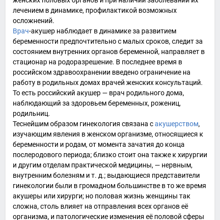
женских половых органов и при наличии заболеваний их
лечением в динамике, профилактикой возможных
осложнений.
Врач
-
акушер
наблюдает в динамике за развитием
беременности
предпочтительно с малых сроков, следит за
состоянием внутренних органов беременной, направляет в
стационар на родоразрешение. В последнее время в
российском здравоохранении введено ограничение на
работу в родильных домах врачей
женских консультаций
.
То есть российский акушер — врач родильного дома,
наблюдающий за здоровьем беременных,
рожениц
,
родильниц
.
Теснейшим образом гинекология связана с
акушерством
,
изучающим явления в женском организме, относящиеся к
беременности
и
родам
, от момента зачатия до конца
послеродового периода
; близко стоит она также к хирургии
и другим отделам практической медицины, — нервным,
внутренним болезням и т. д.; выдающиеся представители
гинекологии были в громадном большинстве в то же время
акушеры или хирурги; но половая жизнь женщины так
сложна, столь влияет на отправления всех органов её
организма, и патологические изменения её половой сферы