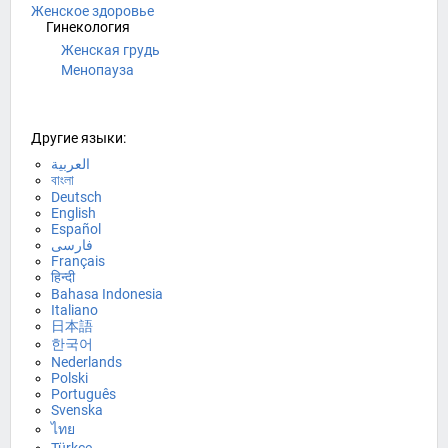
Женское здоровье
Гинекология
Женская грудь
Менопауза
Другие языки:
العربية
বাংলা
Deutsch
English
Español
فارسی
Français
हिन्दी
Bahasa Indonesia
Italiano
日本語
한국어
Nederlands
Polski
Português
Svenska
ไทย