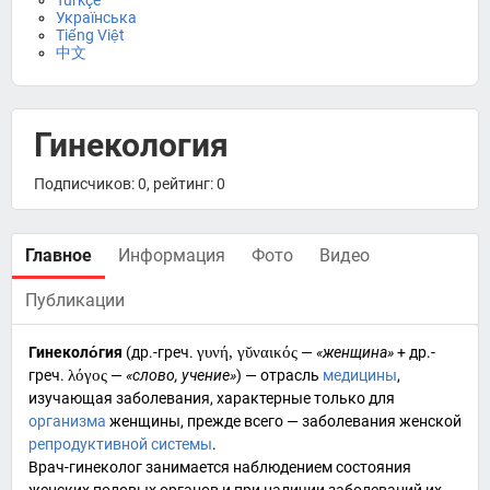
Türkçe
Українська
Tiếng Việt
中文
Гинекология
Подписчиков: 0, рейтинг: 0
Главное
Информация
Фото
Видео
Публикации
Гинеколо́гия
(
др.-греч.
γυνή, γῠναικός
—
«женщина»
+
др.-
греч.
λόγος
—
«слово, учение»
) — отрасль
медицины
,
изучающая
заболевания
, характерные только для
организма
женщины
, прежде всего — заболевания женской
репродуктивной системы
.
Врач-гинеколог занимается наблюдением состояния