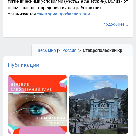
гигиеническими условиями (
местные санатории
). Вблизи от
промышленных предприятий для работающих
организуются
санатории-профилактории
.
подробнее...
Весь мир
▷
Россия
▷
Ставропольский кр.
Публикации