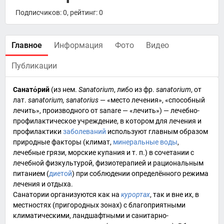
Подписчиков: 0, рейтинг: 0
Главное
Информация
Фото
Видео
Публикации
Санато́рий
(из
нем.
Sanatorium
, либо из
фр.
sanatorium
, от
лат.
sanatorium, sanatorius
— «место лечения», «способный
лечить», производного от sanare — «лечить») — лечебно-
профилактическое
учреждение
, в котором для
лечения
и
профилактики
заболеваний
используют главным образом
природные факторы (
климат
,
минеральные воды
,
лечебные грязи
, морские купания и т. п.) в сочетании с
лечебной физкультурой
,
физиотерапией
и рациональным
питанием (
диетой
) при соблюдении определённого режима
лечения и отдыха.
Санатории организуются как на
курортах
, так и вне их, в
местностях (пригородных зонах) с благоприятными
климатическими, ландшафтными и санитарно-