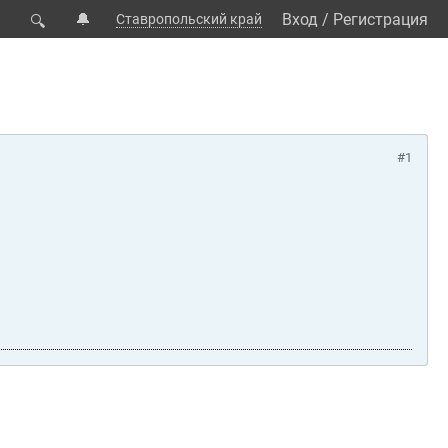
🔔
Вход
/
Регистрация
Ставропольский край
🔍
#1