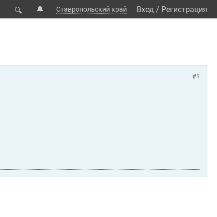
🔔
Вход
/
Регистрация
Ставропольский край
🔍
#1