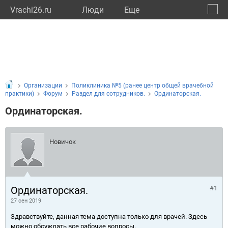
Vrachi26.ru
Люди
Eще
🔔
Ставр
🔍
Организации
Поликлиника №5 (ранее центр общей врачебной
практики)
Форум
Раздел для сотрудников.
Ординаторская.
Ординаторская.
Новичок
Ординаторская.
#1
27 сен 2019
Здравствуйте, данная тема доступна только для врачей. Здесь
можно обсуждать все рабочие вопросы.