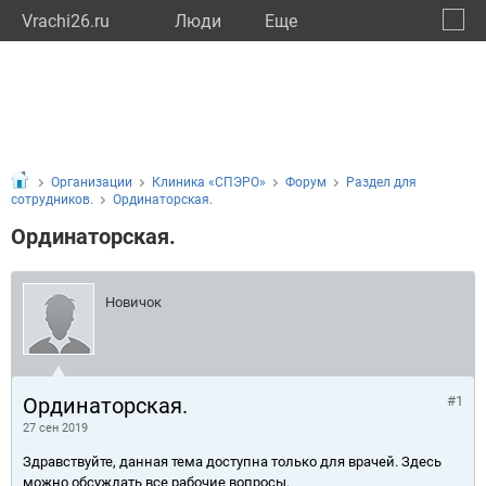
Vrachi26.ru
Люди
Eще
🔔
Ставр
🔍
Организации
Клиника «СПЭРО»
Форум
Раздел для
сотрудников.
Ординаторская.
Ординаторская.
Новичок
Ординаторская.
#1
27 сен 2019
Здравствуйте, данная тема доступна только для врачей. Здесь
можно обсуждать все рабочие вопросы.