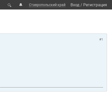
🔔
Вход
/
Регистрация
Ставропольский край
🔍
#1