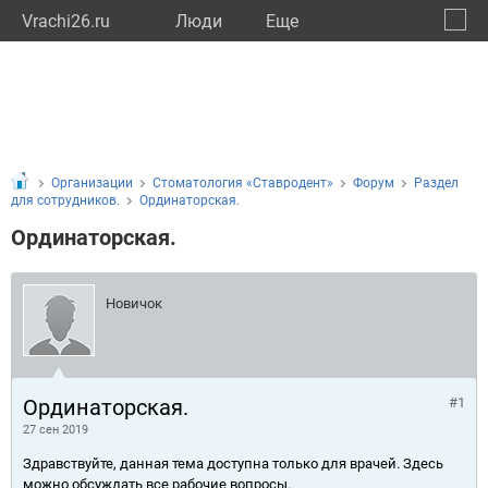
Vrachi26.ru
Люди
Eще
🔔
Ставр
🔍
Организации
Стоматология «Ставродент»
Форум
Раздел
для сотрудников.
Ординаторская.
Ординаторская.
Новичок
Ординаторская.
#1
27 сен 2019
Здравствуйте, данная тема доступна только для врачей. Здесь
можно обсуждать все рабочие вопросы.