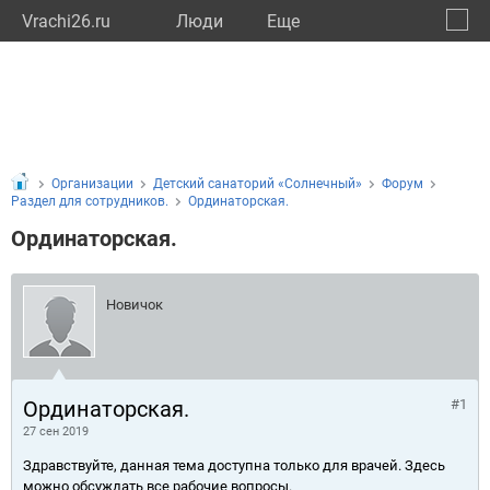
Vrachi26.ru
Люди
Eще
🔔
Ставр
🔍
Организации
Детский санаторий «Солнечный»
Форум
Раздел для сотрудников.
Ординаторская.
Ординаторская.
Новичок
Ординаторская.
#1
27 сен 2019
Здравствуйте, данная тема доступна только для врачей. Здесь
можно обсуждать все рабочие вопросы.