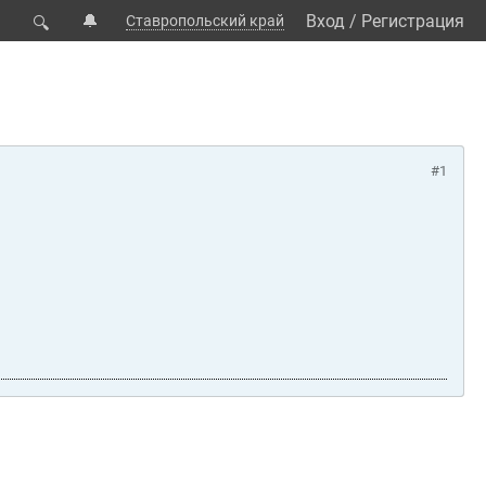
🔔
Вход
/
Регистрация
Ставропольский край
🔍
#1