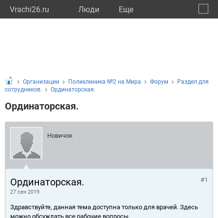
Vrachi26.ru
Люди
Eще
🔔
Ставр
🔍
Организации
Поликлиника №2 на Мира
Форум
Раздел для
сотрудников.
Ординаторская.
Ординаторская.
Новичок
Ординаторская.
#1
27 сен 2019
Здравствуйте, данная тема доступна только для врачей. Здесь
можно обсуждать все рабочие вопросы.