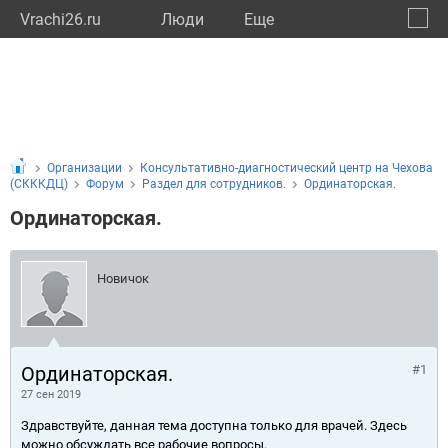
Vrachi26.ru
Люди
Eще
🔔
Ставр
🔍
Организации
Консультативно-диагностический центр на Чехова
(СКККДЦ)
Форум
Раздел для сотрудников.
Ординаторская.
Ординаторская.
Новичок
Ординаторская.
#1
27 сен 2019
Здравствуйте, данная тема доступна только для врачей. Здесь
можно обсуждать все рабочие вопросы.