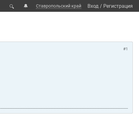
🔔
Вход
/
Регистрация
Ставропольский край
🔍
#1