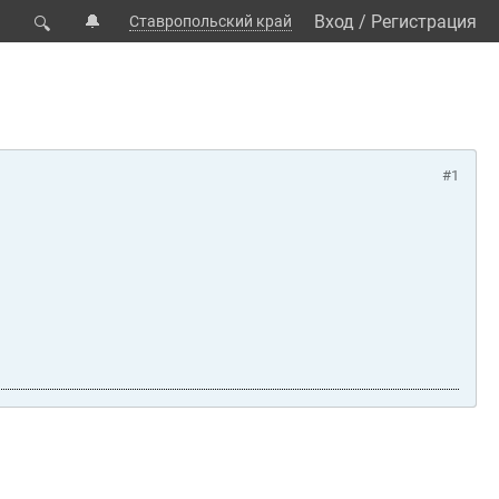
🔔
Вход
/
Регистрация
Ставропольский край
🔍
#1