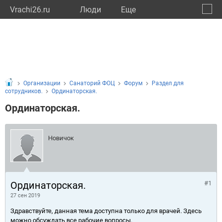
Vrachi26.ru
Люди
Eще
🔔
Ставр
🔍
Организации
Санаторий ФОЦ
Форум
Раздел для
сотрудников.
Ординаторская.
Ординаторская.
Новичок
Ординаторская.
#1
27 сен 2019
Здравствуйте, данная тема доступна только для врачей. Здесь
можно обсуждать все рабочие вопросы.