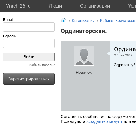
Vrachi26.ru
Люди
Организации
Усл
Организации
Кабинет врача-косм
Ординаторская.
Ордина
27 сен 2019
Здравствуй
Забыли пароль?
Новичок
Зарегистрироваться
Оставлять сообщения на форуме мог
Пожалуйста,
создайте аккаунт
или вы