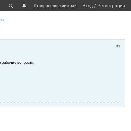
🔔
Вход
/
Регистрация
Ставропольский край
🔍
ая.
#1
е рабочие вопросы.