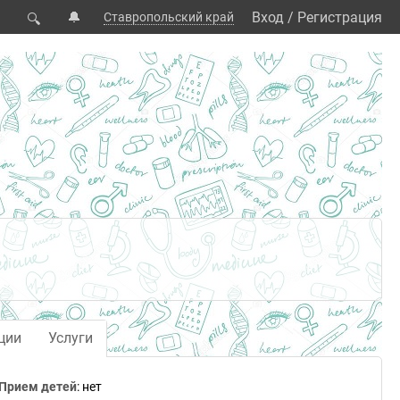
🔔
Вход
/
Регистрация
Ставропольский край
🔍
ции
Услуги
Прием детей
: нет