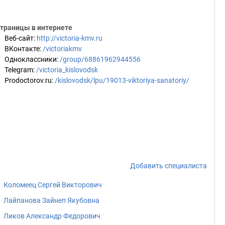
траницы в интернете
Веб-сайт
:
http://victoria-kmv.ru
ВКонтакте
:
/victoriakmv
Одноклассники
:
/group/68861962944556
Telegram
:
/victoria_kislovodsk
Prodoctorov.ru
:
/kislovodsk/lpu/19013-viktoriya-sanatoriy/
Добавить специалиста
Коломеец Сергей Викторович
Лайпанова Зайнеп Якубовна
Ликов Александр Федорович