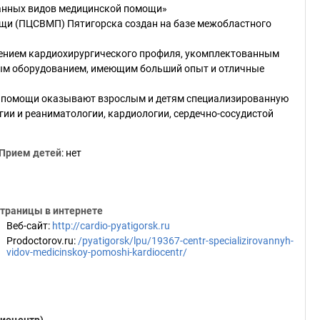
анных видов медицинской помощи»
ощи (ПЦСВМП) Пятигорска создан на базе межобластного
ением кардиохирургического профиля, укомплектованным
м оборудованием, имеющим больший опыт и отличные
й помощи оказывают взрослым и детям специализированную
ии и реаниматологии, кардиологии, сердечно-сосудистой
Прием детей
: нет
траницы в интернете
Веб-сайт
:
http://cardio-pyatigorsk.ru
Prodoctorov.ru
:
/pyatigorsk/lpu/19367-centr-specializirovannyh-
vidov-medicinskoy-pomoshi-kardiocentr/