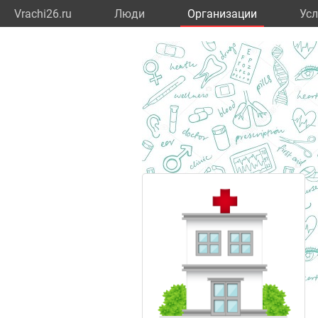
Vrachi26.ru
Люди
Организации
Усл