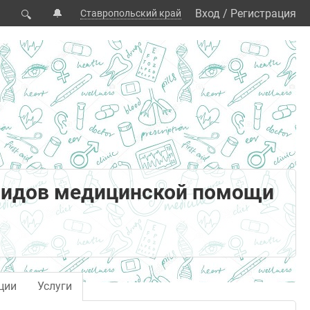
🔔
Вход
/
Регистрация
Ставропольский край
🔍
видов медицинской помощи
ции
Услуги