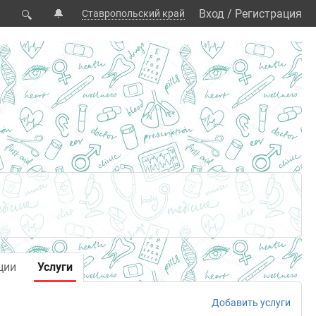
🔔
Вход
/
Регистрация
Ставропольский край
🔍
ции
Услуги
Добавить услуги