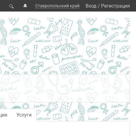
🔔
Вход
/
Регистрация
Ставропольский край
🔍
ции
Услуги