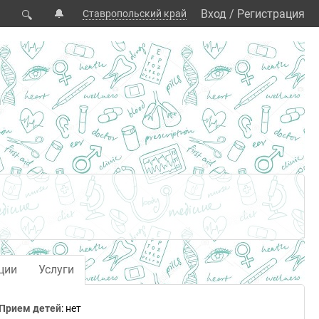
🔔
Вход
/
Регистрация
Ставропольский край
🔍
ции
Услуги
Прием детей
: нет