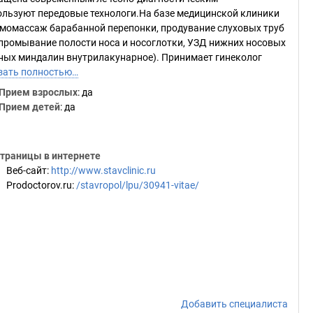
ользуют передовые технологи.На базе медицинской клиники
евмомассаж барабанной перепонки, продувание слуховых труб
, промывание полости носа и носоглотки, УЗД нижних носовых
ных миндалин внутрилакунарное). Принимает гинеколог
зать полностью…
Прием взрослых
: да
Прием детей
: да
траницы в интернете
Веб-сайт
:
http://www.stavclinic.ru
Prodoctorov.ru
:
/stavropol/lpu/30941-vitae/
Добавить специалиста