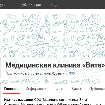
уги
Публикации
Eще
Медицинская клиника «Вита»
Подписчиков: 0, сотрудников: 0, рейтинг:
355
Главное
Информация
Фото
Видео
Публика
Краткое название
:
ООО "Медицинская клиника "Вита"
Описание
: Медицинская клиника «Vitae» города Ставрополя о