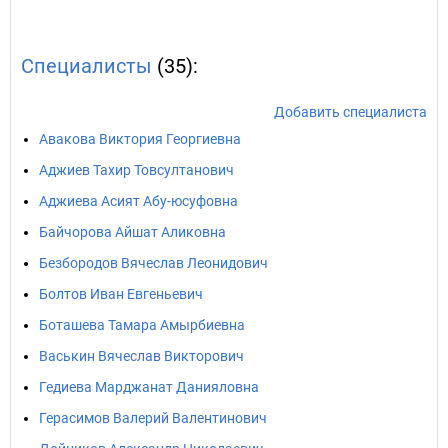
Специалисты
(35):
Добавить специалиста
Авакова Виктория Георгиевна
Аджиев Тахир Товсултанович
Аджиева Асият Абу-юсуфовна
Байчорова Айшат Аликовна
Безбородов Вячеслав Леонидович
Болтов Иван Евгеньевич
Боташева Тамара Амырбиевна
Васькин Вячеслав Викторович
Гедиева Марджанат Данияловна
Герасимов Валерий Валентинович