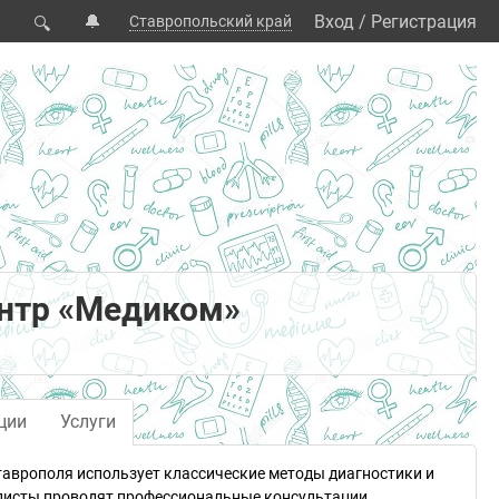
🔔
Вход
/
Регистрация
Ставропольский край
🔍
ентр «Медиком»
ции
Услуги
таврополя использует классические методы диагностики и
алисты проводят профессиональные консультации,