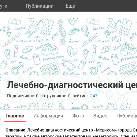
уги
Публикации
Eще
Лечебно-диагностический ц
Подписчиков: 0, сотрудников: 0, рейтинг:
247
Главное
Информация
Фото
Видео
Публика
Описание
: Лечебно-диагностический центр «Медиком» города С
терапии, а также авторские запатентованные методики. Специ