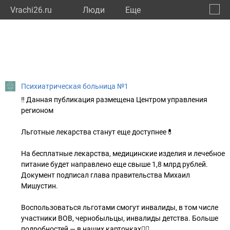
Vrachi26.ru
Люди
Eще
🔔
Ставр
🔍
Психиатрическая больница №1
‼ Данная публикация размещена Центром управления
регионом
Льготные лекарства станут еще доступнее💊
На бесплатные лекарства, медицинские изделия и лечебное
питание будет направлено еще свыше 1,8 млрд рублей.
Документ подписал глава правительства Михаил
Мишустин.
Воспользоваться льготами смогут инвалиды, в том числе
участники ВОВ, чернобыльцы, инвалиды детства. Больше
подробностей — в наших карточках👇🏻