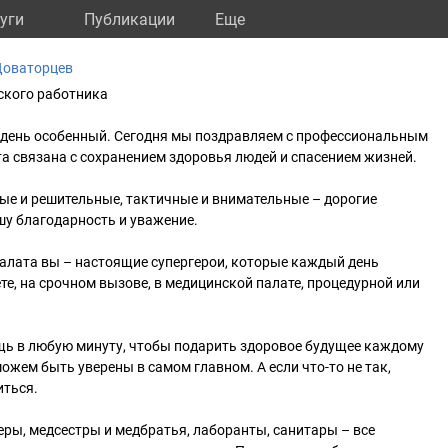
уги
Публикации
Eще
Доваторцев
ского работника
– день особенный. Сегодня мы поздравляем с профессиональным
та связана с сохранением здоровья людей и спасением жизней.
ые и решительные, тактичные и внимательные – дорогие
шу благодарность и уважение.
халата вы – настоящие супергерои, которые каждый день
те, на срочном вызове, в медицинской палате, процедурной или
щь в любую минуту, чтобы подарить здоровое будущее каждому
ожем быть уверены в самом главном. А если что-то не так,
иться.
ры, медсестры и медбратья, лаборанты, санитары – все