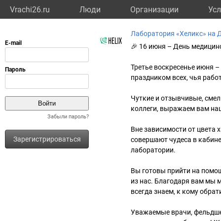
Vrachi26.ru
Люди
Организации
Усл
Лаборатория «Хеликс» на 
🎉 16 июня – День медицин
Третье воскресенье июня 
праздником всех, чья рабо
Чуткие и отзывчивые, смел
коллеги, выражаем вам на
Забыли пароль?
Вне зависимости от цвета 
Зарегистрироваться
совершают чудеса в кабине
лаборатории.
Вы готовы прийти на помо
из нас. Благодаря вам мы м
всегда знаем, к кому обрат
Уважаемые врачи, фельдше