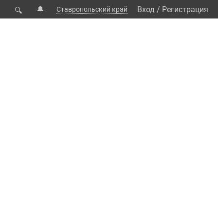
🔔
Вход
/
Регистрация
Ставропольский край
🔍