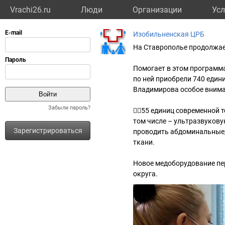
Vrachi26.ru
Люди
Организации
Усл
Изобильненская ЦРБ
На Ставрополье продолжае
Помогает в этом программа
по ней приобрели 740 един
Владимирова особое внима
Забыли пароль?
👨‍⚕️55 единиц современно
том числе – ультразвукову
Зарегистрироваться
проводить абдоминальные,
ткани.
Новое медоборудование пе
округа.