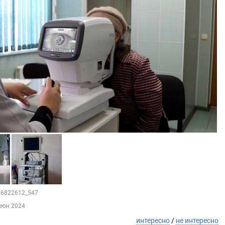
216822612_547
июн 2024
интересно
/
не интересно