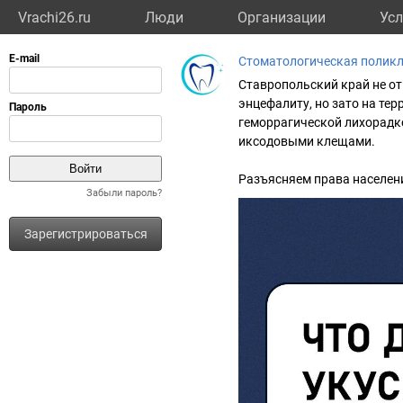
Vrachi26.ru
Люди
Организации
Усл
Стоматологическая полик
Ставропольский край не о
энцефалиту, но зато на те
геморрагической лихорадк
иксодовыми клещами.
Разъясняем права населени
Забыли пароль?
Зарегистрироваться