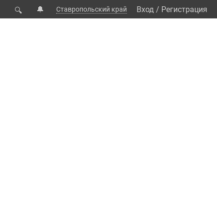
🔔
Вход
/
Регистрация
Ставропольский край
🔍