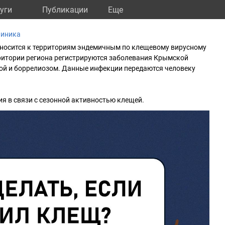
уги
Публикации
Eще
линика
тносится к территориям эндемичным по клещевому вирусному
рритории региона регистрируются заболевания Крымской
ой и боррелиозом. Данные инфекции передаются человеку
я в связи с сезонной активностью клещей.