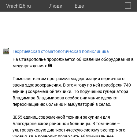
Vrachi26.ru
Люди
Eще
🔔
Ставр
🔍
Георгиевская стоматологическая поликлиника
На Ставрополье продолжается обновление оборудования в
медучреждениях 🏥
Помогает в этом программа модернизации первичного
звена здравоохранения. В этом году по ней приобрели 740
единиц современной техники. По поручению губернатора
Владимира Владимирова особое внимание уделяют
переоснащению больниц и амбулаторий в селах.
👨‍⚕️55 единиц современной техники закупили для
Благодарненской районной больницы. В том числе –
ультразвуковую диагностическую систему экспертного
уровня. Она позволит проводить абдоминальные,