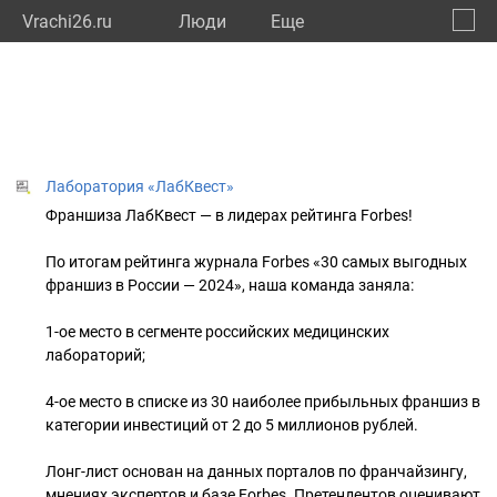
Vrachi26.ru
Люди
Eще
🔔
Ставр
🔍
Лаборатория «ЛабКвест»
Франшиза ЛабКвест — в лидерах рейтинга Forbes!
По итогам рейтинга журнала Forbes «30 самых выгодных
франшиз в России — 2024», наша команда заняла:
1-ое место в сегменте российских медицинских
лабораторий;
4-ое место в списке из 30 наиболее прибыльных франшиз в
категории инвестиций от 2 до 5 миллионов рублей.
Лонг-лист основан на данных порталов по франчайзингу,
мнениях экспертов и базе Forbes. Претендентов оценивают