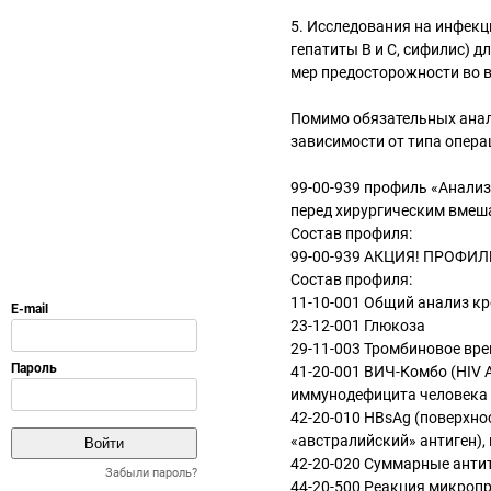
5. Исследования на инфек
гепатиты B и C, сифилис) 
мер предосторожности во 
Помимо обязательных анал
зависимости от типа опера
99-00-939 профиль «Анали
перед хирургическим вмеш
Состав профиля:
99-00-939 АКЦИЯ! ПРОФИЛ
Состав профиля:
11-10-001 Общий анализ кро
23-12-001 Глюкоза
29-11-003 Тромбиновое вр
41-20-001 ВИЧ-Комбо (HIV 
иммунодефицита человека 1
42-20-010 HBsAg (поверхнос
«австралийский» антиген),
42-20-020 Суммарные антите
Забыли пароль?
44-20-500 Реакция микроп