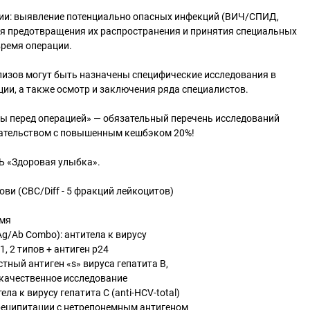
ции: выявление потенциально опасных инфекций (ВИЧ/СПИД,
для предотвращения их распространения и принятия специальных
время операции.
изов могут быть назначены специфические исследования в
ции, а также осмотр и заключения ряда специалистов.
зы перед операцией» — обязательный перечень исследований
ательством с повышенным кешбэком 20%!
Ь «Здоровая улыбка».
ви (CBC/Diff - 5 фракций лейкоцитов)
емя
Ag/Ab Combo): антитела к вирусу
, 2 типов + антиген p24
тный антиген «s» вируса гепатита B,
 качественное исследование
ла к вирусу гепатита C (anti-HCV-total)
реципитации с нетрепонемным антигеном