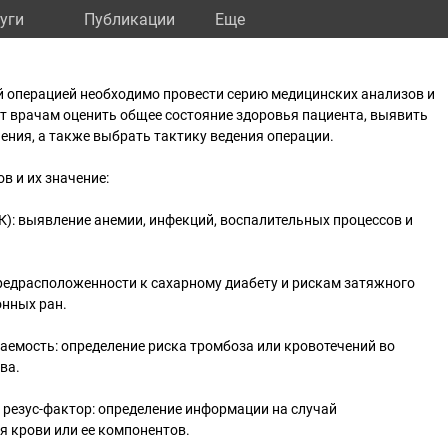
уги
Публикации
Eще
й операцией необходимо провести серию медицинских анализов и
т врачам оценить общее состояние здоровья пациента, выявить
ния, а также выбрать тактику ведения операции.
в и их значение:
К): выявление анемии, инфекций, воспалительных процессов и
предрасположенности к сахарному диабету и рискам затяжного
нных ран.
ваемость: определение риска тромбоза или кровотечений во
ва.
и резус-фактор: определение информации на случай
 крови или ее компонентов.