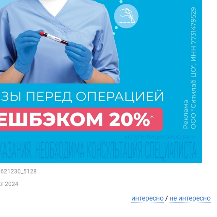
62621230_5128
кт 2024
интересно
/
не интересно