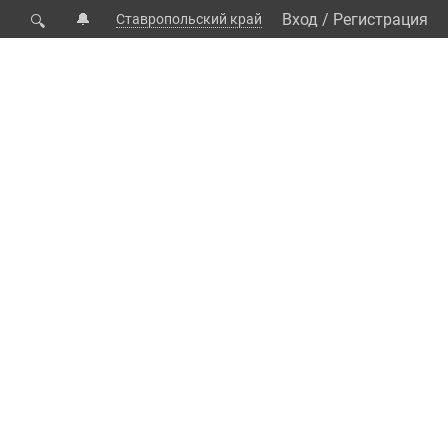
🔔
Вход
/
Регистрация
Ставропольский край
🔍