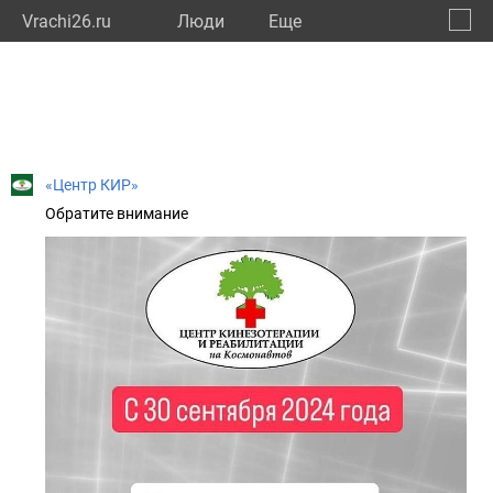
Vrachi26.ru
Люди
Eще
🔔
Ставр
🔍
«Центр КИР»
Обратите внимание