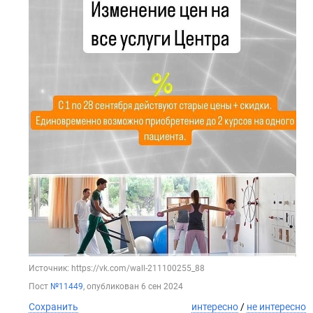
Источник: https://vk.com/wall-211100255_88
Пост
№11449
, опубликован
6 сен 2024
Сохранить
интересно
/
не интересно