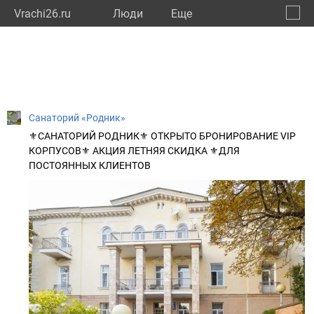
Vrachi26.ru
Люди
Eще
🔔
Ставр
🔍
Санаторий «Родник»
⚜САНАТОРИЙ РОДНИК⚜ ОТКРЫТО БРОНИРОВАНИЕ VIP
КОРПУСОВ⚜ АКЦИЯ ЛЕТНЯЯ СКИДКА ⚜ДЛЯ
ПОСТОЯННЫХ КЛИЕНТОВ