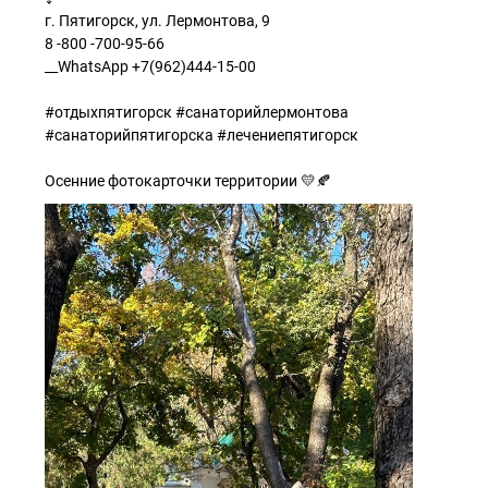
г. Пятигорск, ул. Лермонтова, 9
8 -800 -700-95-66
__WhatsApp +7(962)444-15-00
#отдыхпятигорск #санаторийлермонтова
#санаторийпятигорска #лечениепятигорск
Осенние фотокарточки территории 💛🍂