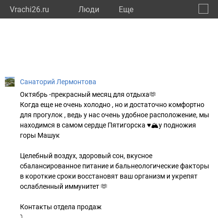
Vrachi26.ru
Люди
Eще
🔔
Ставр
🔍
Санаторий Лермонтова
Октябрь -прекрасный месяц для отдыха🫶
Когда еще не очень холодно , но и достаточно комфортно
для прогулок , ведь у нас очень удобное расположение, мы
находимся в самом сердце Пятигорска ♥️🏔️у подножия
горы Машук
Целебный воздух, здоровый сон, вкусное
сбалансированное питание и бальнеологические факторы
в короткие сроки восстановят ваш организм и укрепят
ослабленный иммунитет 🫶
Контакты отдела продаж
⤵️