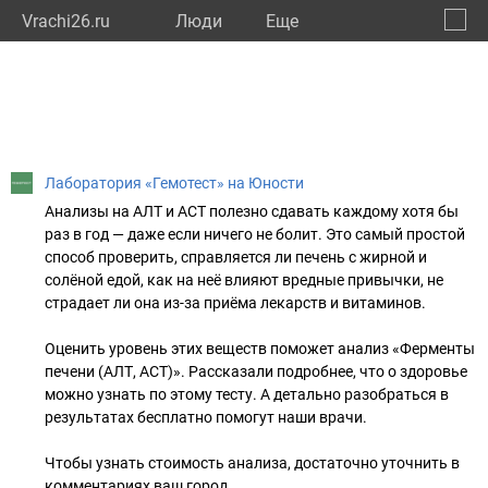
Vrachi26.ru
Люди
Eще
🔔
Ставр
🔍
Лаборатория «Гемотест» на Юности
Анализы на АЛТ и АСТ полезно сдавать каждому хотя бы
раз в год — даже если ничего не болит. Это самый простой
способ проверить, справляется ли печень с жирной и
солёной едой, как на неё влияют вредные привычки, не
страдает ли она из-за приёма лекарств и витаминов.
⠀
Оценить уровень этих веществ поможет анализ «Ферменты
печени (АЛТ, АСТ)». Рассказали подробнее, что о здоровье
можно узнать по этому тесту. А детально разобраться в
результатах бесплатно помогут наши врачи.
⠀
Чтобы узнать стоимость анализа, достаточно уточнить в
комментариях ваш город.