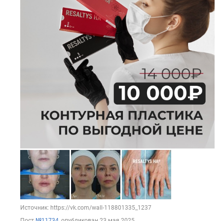
Источник: https://vk.com/wall-118801335_1237
Пост
№11734
, опубликован
23 мая 2025