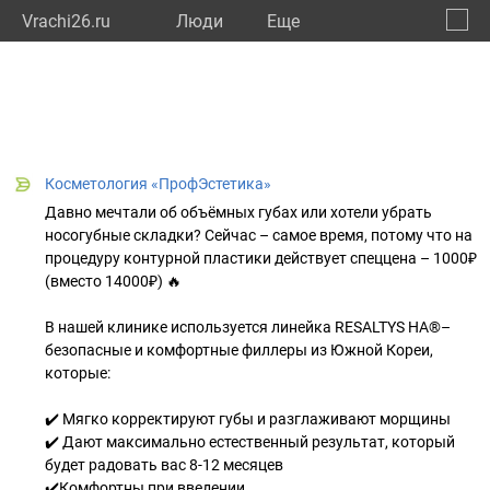
Vrachi26.ru
Люди
Eще
🔔
Ставр
🔍
Косметология «ПрофЭстетика»
Давно мечтали об объёмных губах или хотели убрать
носогубные складки? Сейчас – самое время, потому что на
процедуру контурной пластики действует спеццена – 1000₽
(вместо 14000₽) 🔥
В нашей клинике используется линейка RESALTYS HA®–
безопасные и комфортные филлеры из Южной Кореи,
которые:
✔️ Мягко корректируют губы и разглаживают морщины
✔️ Дают максимально естественный результат, который
будет радовать вас 8-12 месяцев
✔️Комфортны при введении