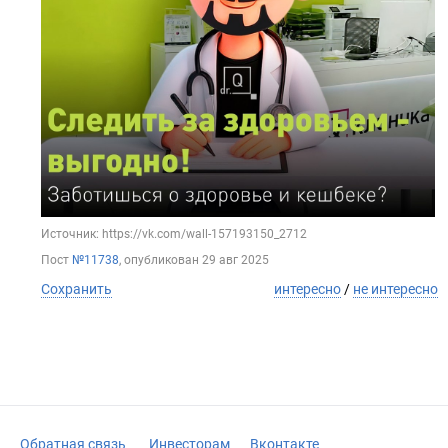
Источник: https://vk.com/wall-157193150_2712
Пост
№11738
, опубликован
29 авг 2025
Сохранить
интересно
/
не интересно
Обратная связь
Инвесторам
Вконтакте