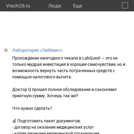
Vrachi26.ru
Люди
Eще
🔔
Ставр
🔍
Лаборатория «ЛабКвест»
Прохождение ежегодного чекапа в LabQuest — это не
только мудрая инвестиция в хорошее самочувствие, но и
возможность вернуть часть потраченных средств с
помощью налогового вычета.
Доктор Q прошел полное обследование и сэкономил
приятную сумму. Хочешь так же?
Что нужно сделать?
🍏 Подготовить пакет документов:
- договор на оказание медицинских услуг
- копия лицензии медицинской организации