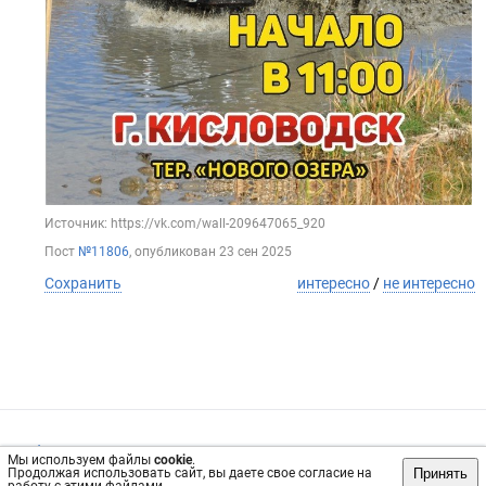
Источник: https://vk.com/wall-209647065_920
Пост
№11806
, опубликован
23 сен 2025
Сохранить
интересно
/
не интересно
Обратная связь
Инвесторам
Вконтакте
Мы используем файлы
cookie
.
Принять
Продолжая использовать сайт, вы даете свое согласие на
vrachi26.ru, 2019-2026 гг.