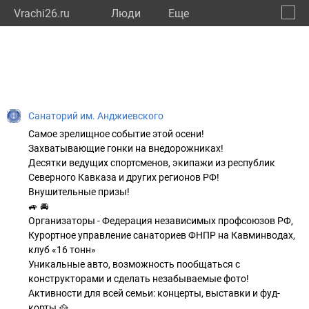
Vrachi26.ru
Люди
Eще
🔔
Ставр
🔍
Санаторий им. Анджиевского
Самое зрелищное событие этой осени!
Захватывающие гонки на внедорожниках!
Десятки ведущих спортсменов, экипажи из республик
Северного Кавказа и других регионов РФ!
Внушительные призы!
🚙 🚘
Организаторы - Федерация независимых профсоюзов РФ,
Курортное управление санаториев ФНПР на Кавминводах,
клуб «16 тонн»
Уникальные авто, возможность пообщаться с
конструкторами и сделать незабываемые фото!
Активности для всей семьи: концерты, выставки и фуд-
корты 🥘