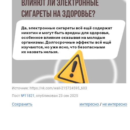
Источник: https://vk.com/wall-215724595_603
Пост
№11821
, опубликован
23 сен 2025
Сохранить
интересно
/
не интересно