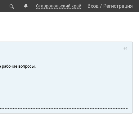
🔔
Вход
/
Регистрация
Ставропольский край
🔍
#1
е рабочие вопросы.