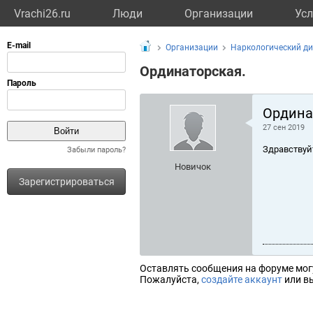
Vrachi26.ru
Люди
Организации
Усл
Организации
Наркологический д
Ординаторская.
Ордина
27 сен 2019
Здравствуй
Забыли пароль?
Новичок
Зарегистрироваться
Оставлять сообщения на форуме мог
Пожалуйста,
создайте аккаунт
или вы